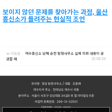
보이지 않던 문제를 찾아가는 과정, 울산
흥신소가 들려주는 현실적 조언
다음글
여수흥신소 남해 순천 탐정사무소 실제 의뢰 내용이 궁
25.08.29
금할 때
회사명 : 정암 탐정사무소 / 대표 : 조훈래
여수지사 주소 : 전라남도 여수시 국동
본사주소 : 서울시 서초구 강남대로 34길8 유.엘.아이빌딩 6층
사업자 등록번호 : 299-13-02501
대표전화 : 1688-8922