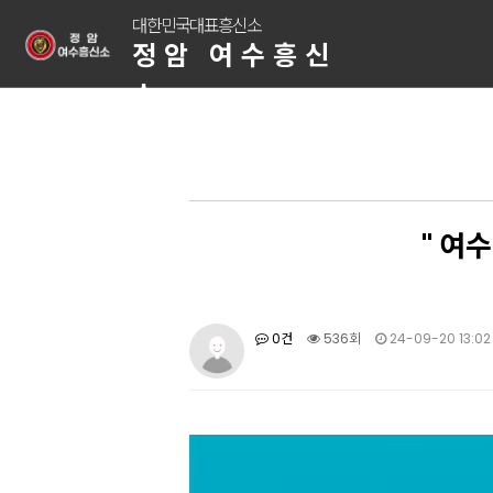
대한민국대표흥신소
정암 여수흥신
소
" 여
0건
536회
24-09-20 13:02