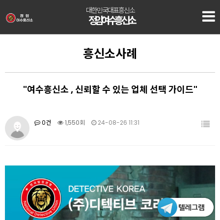
대한민국대표흥신소
정암 여수흥신소
흥신소사례
"여수흥신소 , 신뢰할 수 있는 업체 선택 가이드"
0건
1,550회
24-08-26 11:31