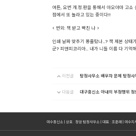
여튼, 요번 개.정.판을 통해서 아오야마 고
점에서 또 놀라고 있는 중이다!!
< 번외: 책 받고 빡친 나 >
인쇄 날짜 맞추기 똥줄탔나...? 책 제본 
군? 피앤피코리아... 내가 니들 이름 다 기억해
이전글
탐정사무소 배우자 문제 탐정사
다음글
대구흥신소 아내의 부정행위 정
여수흥신소 | 상호 : 정암 탐정사무소 | 대표 : 조훈래 | 여수지사