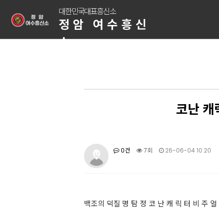
대한민국대표흥신소
정암 여수흥신
소
코난 캐
0건
7회
26-06-04 10:20
백조의 덕질 명 탐 정 코 난 캐 릭 터 비 주 얼