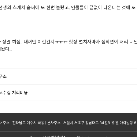
쇼 선생의 스케치 솜씨에 또 한번 놀랐고, 인물들이 끝없이 나온다는 것에
상태가 정말 허접.. 내꺼만 이런건지ㅠㅠㅠ 첫장 펼치자마자 접착면이 저리
놨다...
무소
보수집 처리비용
 주소 : 전라남도 여수시 국동 | 본사주소 : 서울시 서초구 강남대로 34길8 유.엘.아이빌딩 6층 | 