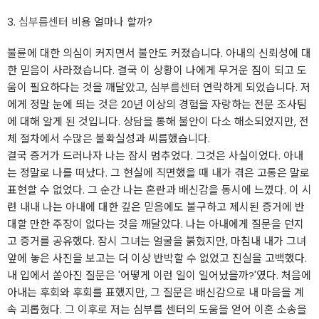
3.
심부름센터
비용 얼마나 할까?
불륜에 대한 의심이 커지면서 불안도 커졌습니다. 아내의 신뢰성에 대
한 믿음이 사라졌습니다. 결국 이 상황이 나에게 무거운 짐이 되고 도
움이 필요하다는 것을 깨달았고,
심부름센터
연락하게 되었습니다. 저
에게 정말 눈에 띄는 것은 20년 이상의 경험을 자랑하는 전문 조사팀
에 대해 알게 된 것입니다. 상담을 통해 불안이 다소 해소되었지만, 전
체 절차에서 수많은 불확실성과 씨름했습니다.
결국 증거가 드러나자 나는 잠시 멈추었다. 그것은 사실이었다. 아내
는 정말로 나를 떠났다. 그 현실에 직면했을 때 내가 겪은 고통은 말로
표현할 수 없었다. 그 순간 나는 혼란과 배신감을 동시에 느꼈다. 이 시
련 내내 나는 아내에 대한 깊은 믿음에도 불구하고 제시된 증거에 반
대할 만한 주장이 없다는 것을 깨달았다. 나는 아내에게 질문을 던지
고 증거를 공유했다. 잠시 그녀는 얼굴을 붉혔지만, 마침내 내가 그녀
앞에 놓은 사진을 보고는 더 이상 반박할 수 없었고 진실을 고백했다.
내 입에서 쏟아진 질문은 '어떻게 이런 일이 일어났을까?'였다. 처음에
아내는 후회와 후회를 표했지만, 그 질문은 배신감으로 내 마음을 계
속 괴롭혔다. 그 이후로 저는 심부름 센터의 도움을 얻어 이혼 소송을