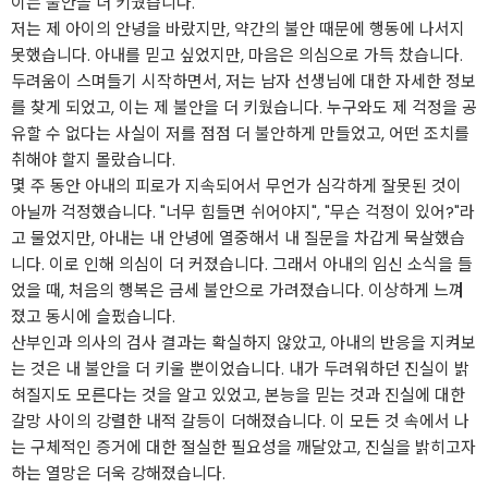
이는 불안을 더 키웠습니다.
저는 제 아이의 안녕을 바랐지만, 약간의 불안 때문에 행동에 나서지
못했습니다. 아내를 믿고 싶었지만, 마음은 의심으로 가득 찼습니다.
두려움이 스며들기 시작하면서, 저는 남자 선생님에 대한 자세한 정보
를 찾게 되었고, 이는 제 불안을 더 키웠습니다. 누구와도 제 걱정을 공
유할 수 없다는 사실이 저를 점점 더 불안하게 만들었고, 어떤 조치를
취해야 할지 몰랐습니다.
몇 주 동안 아내의 피로가 지속되어서 무언가 심각하게 잘못된 것이
아닐까 걱정했습니다. "너무 힘들면 쉬어야지", "무슨 걱정이 있어?"라
고 물었지만, 아내는 내 안녕에 열중해서 내 질문을 차갑게 묵살했습
니다. 이로 인해 의심이 더 커졌습니다. 그래서 아내의 임신 소식을 들
었을 때, 처음의 행복은 금세 불안으로 가려졌습니다. 이상하게 느껴
졌고 동시에 슬펐습니다.
산부인과 의사의 검사 결과는 확실하지 않았고, 아내의 반응을 지켜보
는 것은 내 불안을 더 키울 뿐이었습니다. 내가 두려워하던 진실이 밝
혀질지도 모른다는 것을 알고 있었고, 본능을 믿는 것과 진실에 대한
갈망 사이의 강렬한 내적 갈등이 더해졌습니다. 이 모든 것 속에서 나
는 구체적인 증거에 대한 절실한 필요성을 깨달았고, 진실을 밝히고자
하는 열망은 더욱 강해졌습니다.