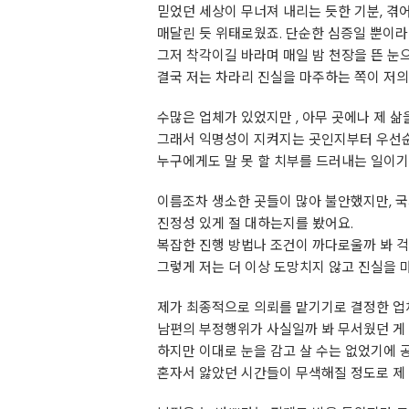
믿었던 세상이 무너져 내리는 듯한 기분, 겪
매달린 듯 위태로웠죠. 단순한 심증일 뿐이라
그저 착각이길 바라며 매일 밤 천장을 뜬 눈
결국 저는 차라리 진실을 마주하는 쪽이 저의
수많은 업체가 있었지만 , 아무 곳에나 제 
그래서 익명성이 지켜지는 곳인지부터 우선순
누구에게도 말 못 할 치부를 드러내는 일이기
이름조차 생소한 곳들이 많아 불안했지만, 
진정성 있게 절 대하는지를 봤어요.
복잡한 진행 방법나 조건이 까다로울까 봐 걱
그렇게 저는 더 이상 도망치지 않고 진실을 
제가 최종적으로 의뢰를 맡기기로 결정한 업
남편의 부정행위가 사실일까 봐 무서웠던 게 
하지만 이대로 눈을 감고 살 수는 없었기에 
혼자서 앓았던 시간들이 무색해질 정도로 제