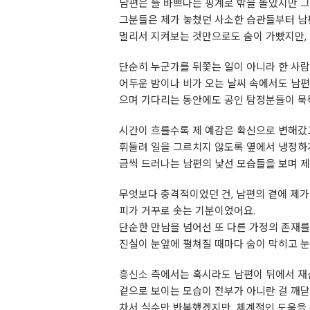
남편은 늘 바쁘다는 핑계로 밖을 돌았지만 그
그분들은 제가 놓쳤던 사소한 습관들부터 남
멀리서 지켜보는 것만으로도 숨이 가빴지만, 
단순히 누군가를 뒤쫓는 일이 아니라 한 사
어두운 밤이나 비가 오는 날씨 속에서도 남
으며 기다리는 동안에도 공인 탐정분들이 묵묵
시간이 흐를수록 제 예감은 확신으로 변해갔고
휘둘려 일을 그르치지 않도록 옆에서 냉정하게
금씩 드러나는 남편의 낯선 모습들을 보며 제 
무엇보다 충격적이었던 건, 남편의 곁에 제가
피가 거꾸로 솟는 기분이었어요.
단순한 만남을 넘어선 또 다른 가정의 존재를 
진실이 눈앞에 펼쳐질 때마다 숨이 막히고 눈
흥신소
측에서는 혹시라도 남편이 뒤에서 재산
겉으로 보이는 모습이 전부가 아니란 걸 깨
차서 실수만 반복했겠지만, 체계적인 도움을 