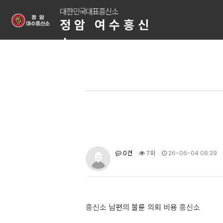
대한민국대표흥신소
정암 여수흥신
소
0건
7회
26-06-04 08:39
흥신소
남편의 불륜 의뢰 비용
흥신소