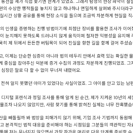
 동선을 제가 직접 쫓기엔 한계가 있었죠. 그래서 탐정의 현장 파악이 절
편의 수상한 행적들을 놓치지 않고 하나하나 면밀하게 살펴봐 주시더라구
실시간 상황 공유를 통해 현장 소식을 들으며 조금씩 차분하게 현실을 직
람의 인생을 증명하는 진행 방법이기에 최첨단 장비를 활용한 조사가 이어
편이 눈치채지 못하도록 드러나지 않게 움직이며 철저한 익명성을 유지해 
히 제 뒤에서 든든한 버팀목이 되어 진실을 향한 길을 함께 걸어 주셨습
, 이제는 단순한 심증이 아니라 법의 테두리 안에서 효력 있는 확실한 
 중심을 잡아주신 덕분에 증거 수집의 과정도 차분하게 진행되었죠. 그저
심장은 말로 다 할 수 없이 무너져 내렸어요.
 전혀 알지 못했던 아이가 있었다는 사실이었죠. 그 아이를 안고 있는 
디지털 포렌식과 정밀 조사를 통해 알게 된 순간, 제가 지켜온 10년의 세
물조차 나오지 않았지만, 사람 찾기를 통해 밝혀진 실체는 너무 잔혹했습
을 빼돌릴까 봐 법망을 피해가지 않기 위해, 기업 조사 기법까지 동원해
닫고 본격적인 법적 대응을 준비해야 하는 시점임을 그분들의 객관적인 자
통해 저는 무너지지 않으면서 가장 차가운 머리로 다음 단계를 준비할 수