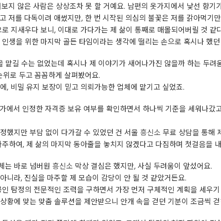
어보지 않은 사람은 상상조차 못 할 거예요. 남편의 옷가지에서 낯선 향기가
고 저를 다독이려 애썼지만, 한 번 시작된 의심의 불꽃은 저를 갉아먹기만
으로 지새우다 보니, 이대로 가다가는 제 삶이 통째로 매몰되어버릴 것 같
 인생을 위한 마지막 골든 타임이라는 생각에 떨리는 손으로 혹시나 했던
삶을 맡길 수는 없었는데 혹시나 제 이야기가 새어나가진 않을까 하는 두려
위로 두고 꼼꼼하게 살펴봤어요.
에, 비밀 유지 보장이 믿고 의뢰가능한 업체에 맡기고 싶었죠.
국가에서 인정한 자격증 보유 여부를 확인하면서 하나씩 기준을 세워나갔
정했지만 부담 없이 다가갈 수 있었던 건 서울
흥신소
무료 상담을 통해 
마주하여, 제 삶의 마지막 동아줄을 놓치지 않겠다고 다짐하며 첫걸음을 
체는 바로 넘버원
흥신소
막상 결심은 했지만, 사실 두려움이 앞섰어요.
아니라, 진실을 마주할 제 모습이 감당이 안 될 것 같았거든요.
공인 탐정의 전문적인 조력을 구하면서 가장 먼저 구체적인 계획을 세우기
 상황에 맞는 맞춤 솔루션을 제안받으니 안개 속을 걷던 기분이 조금씩 