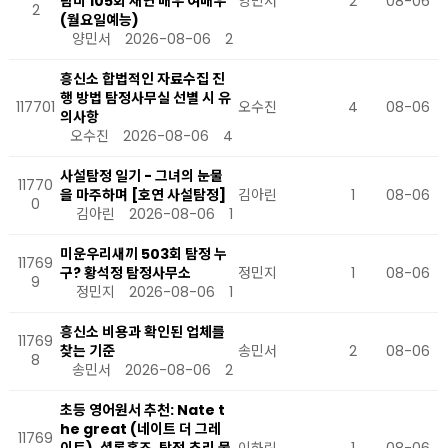
탐비 105회 재연 배우 여배우
양민서
2
08-06
2
(월요일예능)
양민서
2026-08-06
2
흥신소 합법적인 자료수집 진
행 방법 탐정사무실 선별 시 유
117701
오수진
4
08-06
의사항
오수진
2026-08-06
4
사설탐정 일기 - 그녀의 눈물
11770
을 마주하며 [호연 사설탐정]
김아린
1
08-06
0
김아린
2026-08-06
1
미운우리새끼 503회 탐정 누
11769
구? 황석정 탐정사무소
정민지
1
08-06
9
정민지
2026-08-06
1
흥신소 비용과 확인된 업체를
11769
찾는 기준
송민서
2
08-06
8
송민서
2026-08-06
2
초등 영어원서 추천: Nate t
he great (네이트 더 그레
11769