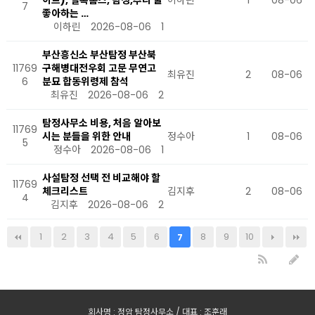
이트), 셜록홈즈, 탐정,추리 물
이하린
1
08-06
7
좋아하는 …
이하린
2026-08-06
1
부산흥신소 부산탐정 부산북
11769
구해병대전우회 고문 무연고
최유진
2
08-06
6
분묘 합동위령제 참석
최유진
2026-08-06
2
탐정사무소 비용, 처음 알아보
11769
시는 분들을 위한 안내
정수아
1
08-06
5
정수아
2026-08-06
1
사설탐정 선택 전 비교해야 할
11769
체크리스트
김지후
2
08-06
4
김지후
2026-08-06
2
1
2
3
4
5
6
8
9
10
7
회사명 : 정암 탐정사무소 / 대표 : 조훈래