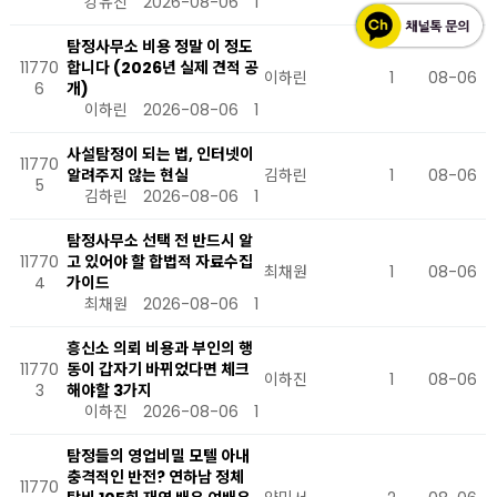
강유진
2026-08-06
1
탐정사무소 비용 정말 이 정도
11770
합니다 (2026년 실제 견적 공
이하린
1
08-06
6
개)
이하린
2026-08-06
1
사설탐정이 되는 법, 인터넷이
11770
알려주지 않는 현실
김하린
1
08-06
5
김하린
2026-08-06
1
탐정사무소 선택 전 반드시 알
11770
고 있어야 할 합법적 자료수집
최채원
1
08-06
4
가이드
최채원
2026-08-06
1
흥신소 의뢰 비용과 부인의 행
11770
동이 갑자기 바뀌었다면 체크
이하진
1
08-06
3
해야할 3가지
이하진
2026-08-06
1
탐정들의 영업비밀 모텔 아내
충격적인 반전? 연하남 정체
11770