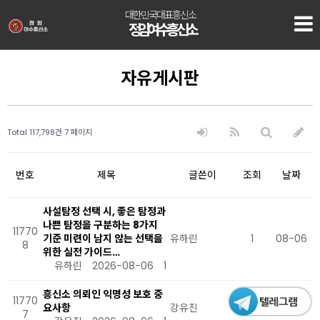
대한민국대표흥신소
정암 여수흥신소
자유게시판
Total 117,798건
7 페이지
번호
제목
글쓴이
조회
날짜
사설탐정 선택 시, 좋은 탐정과
나쁜 탐정을 구분하는 8가지
11770
기준 미련이 남지 않는 선택을
유하린
1
08-06
8
위한 실전 가이드…
유하린
2026-08-06
1
흥신소 의뢰인 익명성 보호 중
11770
요사항
강유진
1
08-06
7