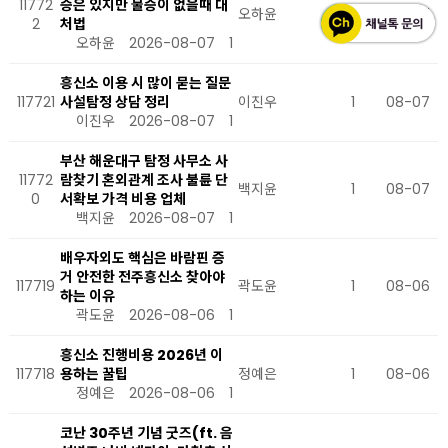
11772
증은 있지만 물증이 없을때 대
오하윤
1
08-07
2
처법
오하윤
2026-08-07
1
흥신소 이용 시 많이 묻는 질문
117721
사설탐정 상담 정리
이진우
1
08-07
이진우
2026-08-07
1
부산 해운대구 탐정 사무소 사
11772
람찾기 혼외관계 조사 불륜 단
백지윤
1
08-07
0
서확보 가격 비용 업체
백지윤
2026-08-07
1
배우자외도 핵심은 바람핀 증
거 안전한 전주흥신소 찾아야
117719
곽도윤
1
08-06
하는 이유
곽도윤
2026-08-06
1
흥신소 진행비용 2026년 이
117718
용하는 꿀팁
정예은
1
08-06
정예은
2026-08-06
1
코난 30주년 기념 굿즈(ft. 음