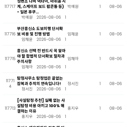
성변조 나비 넥타이, 마취총 시
117717
계, 스케이트 보드 팝콘통 등)
박예원
1
08-06
- 일본 후쿠…
박예원
2026-08-06
1
부산흥신소 도보미행 단서확
117716
보 비용 및 진행 방법
임채윤
1
08-06
임채윤
2026-08-06
1
흥신소 선택 전 반드시 꼭 알아
야 할 합법적 단서확보 절차과
117715
임채아
1
08-06
주의사항
임채아
2026-08-06
1
탐정사무소 탐정업은 끝없는
11771
잠복과 추적의 연속입니다!
정서진
1
08-06
4
정서진
2026-08-06
1
[사설탐정 추천] 실패 없는 사
설탐정 비용 아끼고 100% 해
117713
홍지우
1
08-06
결하는 이유
홍지우
2026-08-06
1