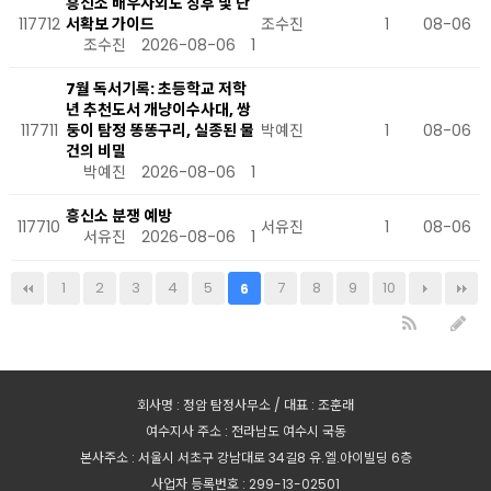
흥신소 배우자외도 징후 및 단
117712
서확보 가이드
조수진
1
08-06
조수진
2026-08-06
1
7월 독서기록: 초등학교 저학
년 추천도서 개냥이수사대, 쌍
117711
둥이 탐정 똥똥구리, 실종된 물
박예진
1
08-06
건의 비밀
박예진
2026-08-06
1
흥신소 분쟁 예방
117710
서유진
1
08-06
서유진
2026-08-06
1
1
2
3
4
5
7
8
9
10
6
회사명 : 정암 탐정사무소 / 대표 : 조훈래
여수지사 주소 : 전라남도 여수시 국동
본사주소 : 서울시 서초구 강남대로 34길8 유.엘.아이빌딩 6층
사업자 등록번호 : 299-13-02501