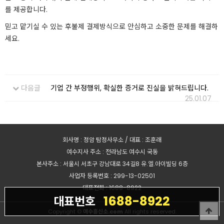
를 제공합니다.
믿고 맡기실 수 있는 후불제 결제방식으로 안심하고 소중한 문제를 해결하
세요.
다음글
기업 간 부정행위, 확실한 증거로 진실을 밝혀드립니다.
25.01.07
회사명 : 정암 탐정사무소 / 대표 : 조훈래
여수지사 주소 : 전라남도 여수시 국동
본사주소 : 서울시 서초구 강남대로 34길8 유.엘.아이빌딩 6층
사업자 등록번호 : 299-13-02501
대표전화 : 1688-8922
1688-8922
대표번호
Copyright ©
여수흥신소.com
All rights reserved.